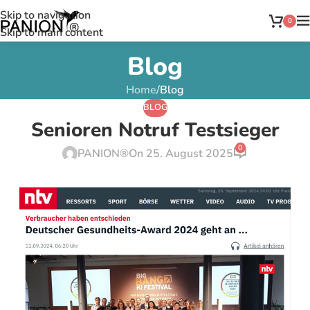
Skip to navigation
0
Skip to main content
Blog
Home
/
Blog
BLOG
Senioren Notruf Testsieger
0
PANION®
On 25. August 2025