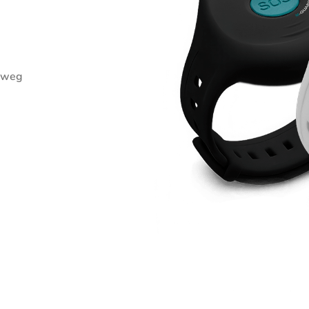
!
inweg