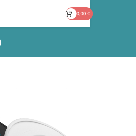
0,00
€
n