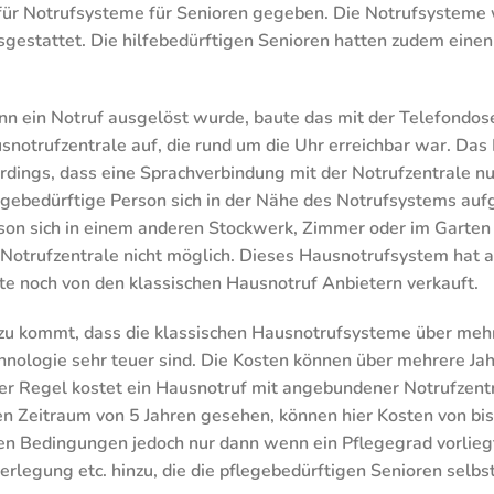
r für Notrufsysteme für Senioren gegeben. Die Notrufsysteme
sgestattet. Die hilfebedürftigen Senioren hatten zudem eine
n ein Notruf ausgelöst wurde, baute das mit der Telefondos
snotrufzentrale auf, die rund um die Uhr erreichbar war. Das
erdings, dass eine Sprachverbindung mit der Notrufzentrale n
egebedürftige Person sich in der Nähe des Notrufsystems auf
son sich in einem anderen Stockwerk, Zimmer oder im Garten a
 Notrufzentrale nicht möglich. Dieses Hausnotrufsystem hat a
te noch von den klassischen Hausnotruf Anbietern verkauft.
zu kommt, dass die klassischen Hausnotrufsysteme über mehre
hnologie sehr teuer sind. Die Kosten können über mehrere J
der Regel kostet ein Hausnotruf mit angebundener Notrufzen
en Zeitraum von 5 Jahren gesehen, können hier Kosten von bis
n Bedingungen jedoch nur dann wenn ein Pflegegrad vorliegt
legung etc. hinzu, die die pflegebedürftigen Senioren selbs