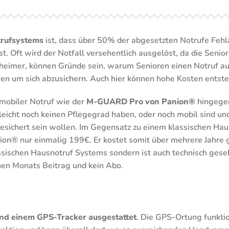
otrufsystems
ist, dass über 50% der abgesetzten Notrufe Fehla
ist. Oft wird der Notfall versehentlich ausgelöst, da die Sen
eimer, können Gründe sein, warum Senioren einen Notruf aus
en um sich abzusichern. Auch hier können hohe Kosten entst
 mobiler Notruf wie der
M-GUARD Pro von Panion®
hingegen
lleicht noch keinen Pflegegrad haben, oder noch mobil sind 
esichert sein wollen. Im Gegensatz zu einem klassischen Hau
ion® nur einmalig 199€. Er kostet somit über mehrere Jahre g
ssischen Hausnotruf Systems sondern ist auch technisch ges
nen Monats Beitrag und kein Abo.
und einem GPS-Tracker ausgestattet
. Die GPS-Ortung funkti