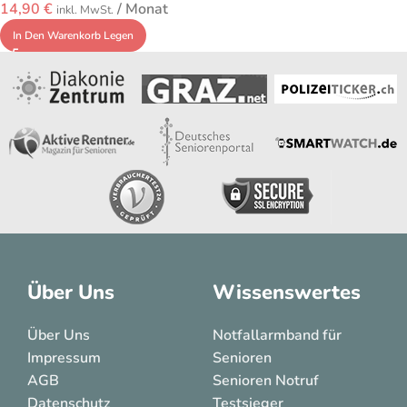
14,90
€
/ Monat
inkl. MwSt.
In Den Warenkorb Legen
Über Uns
Wissenswertes
Über Uns
Notfallarmband für
Impressum
Senioren
AGB
Senioren Notruf
Datenschutz
Testsieger