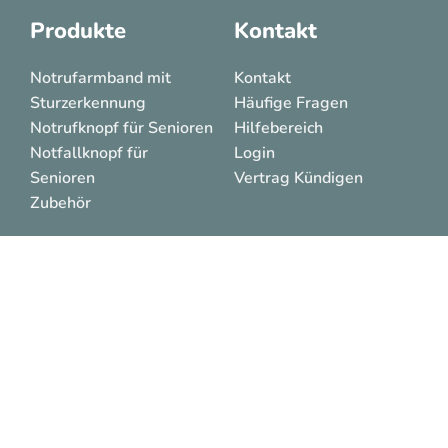
Produkte
Kontakt
Notrufarmband mit
Kontakt
Sturzerkennung
Häufige Fragen
Notrufknopf für Senioren
Hilfebereich
Notfallknopf für
Login
Senioren
Vertrag Kündigen
Zubehör
© 2025 Panion® Notrufsysteme –
Impressum & Datenschutz
* Sturzerkennung: Die Sturzerkennung funktioniert über
Sensoren, die für einen Sturz übliche Abläufe erfassen. Im
lange getesteten Durchschnitt erkennt der M-GUARD über
90% aller Stürze. Eine Erkennung zu 100% ist bei keinem
Notrufarmband für Senioren mit Sturzerkennung gewährleistet.
4G Modul nicht im Standard Lieferumfang enthalten. Kann
1
optional bei Bestellvorgang mit ausgewählt werden